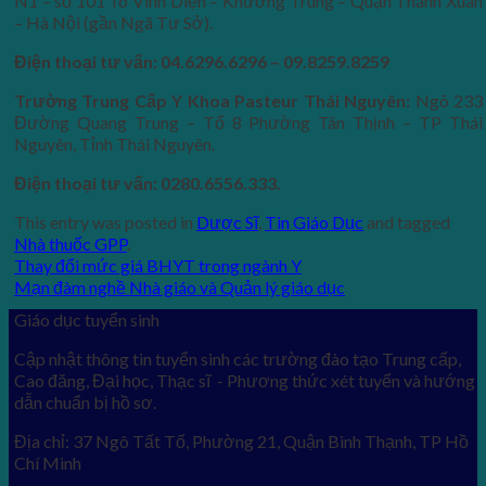
N1 – số 101 Tô Vĩnh Diện – Khương Trung – Quận Thanh Xuân
– Hà Nội (gần Ngã Tư Sở).
Điện thoại tư vấn: 04.6296.6296 – 09.8259.8259
Trường Trung Cấp Y Khoa Pasteur Thái Nguyên:
Ngõ 233
Đường Quang Trung – Tổ 8 Phường Tân Thịnh – TP Thái
Nguyên, Tỉnh Thái Nguyên.
Điện thoại tư vấn: 0280.6556.333.
This entry was posted in
Dược Sĩ
,
Tin Giáo Dục
and tagged
Nhà thuốc GPP
.
Thay đổi mức giá BHYT trong ngành Y
Mạn đàm nghề Nhà giáo và Quản lý giáo dục
Giáo dục tuyển sinh
Cập nhật thông tin tuyển sinh các trường đào tạo Trung cấp,
Cao đăng, Đại học, Thạc sĩ - Phương thức xét tuyển và hướng
dẫn chuẩn bị hồ sơ.
Địa chỉ: 37 Ngô Tất Tố, Phường 21, Quận Bình Thạnh, TP Hồ
Chí Minh