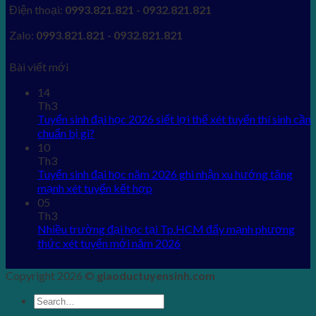
Điện thoại:
0993.821.821 - 0932.821.821
Zalo:
0993.821.821 - 0932.821.821
Bài viết mới
14
Th3
Tuyển sinh đại học 2026 siết lợi thế xét tuyển thí sinh cần
chuẩn bị gì?
10
Th3
Tuyển sinh đại học năm 2026 ghi nhận xu hướng tăng
mạnh xét tuyển kết hợp
05
Th3
Nhiều trường đại học tại Tp.HCM đẩy mạnh phương
thức xét tuyển mới năm 2026
Copyright 2026 ©
giaoductuyensinh.com