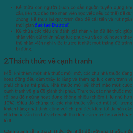
Kế thừa con người (luôn có sẵn nguồn tuyển dụng khi
cần, liên tục đào tạo nhân viên học việc nếu có thể) để dự
phòng, kế thừa lại quy trình đạo để cải tiến và rút ngắn
thời gian
đạo tạo Dược sĩ
.
Kế thừa các tiêu chí đánh giá nhân viên để liên túc giúp
nhân viên cải thiện năng lực phục vụ và có kế hoạch thay
thế nhân viên nghỉ việc trước ít nhất một tháng để tránh
bị động.
2.Thách thức về cạnh tranh
Mỗi khi thêm một nhà thuốc mới mở, các chủ nhà thuốc đang
hoạt động đều cảm thấy lo lắng và thêm áp lực cạnh tranh vì
phải chia sẻ thị phần. Nhà thuốc mới sẽ khơi mào một cuộc
cạnh tranh về giá để giành thị phần. Thực tế, các nhà thuốc mở
rồi sau đó ngừng hoạt động không nhiều (chiếm tỉ lệ nhỏ hơn
10%). Điều đó chứng tỏ các nhà thuốc vẫn có một số lượng
khách hàng nhất định, cộng với chi phí tiết kiệm tối đa nên các
nhà thuốc vẫn tồn tại với doanh thu tiệm cận mức hòa vốn hoặc
lỗ ít.
Cạnh tranh sẽ là thách thức lớn nhất đối với nhà thuốc mới