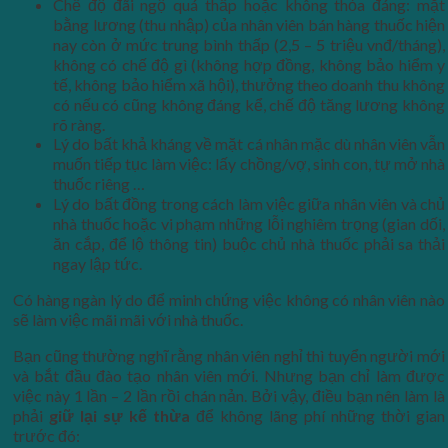
Chế độ đãi ngộ quá thấp hoặc không thỏa đáng: mặt
bằng lương (thu nhập) của nhân viên bán hàng thuốc hiện
nay còn ở mức trung bình thấp (2,5 – 5 triệu vnđ/tháng),
không có chế độ gì (không hợp đồng, không bảo hiểm y
tế, không bảo hiểm xã hội), thưởng theo doanh thu không
có nếu có cũng không đáng kể, chế độ tăng lương không
rõ ràng.
Lý do bất khả kháng về mặt cá nhân mặc dù nhân viên vẫn
muốn tiếp tục làm việc: lấy chồng/vợ, sinh con, tự mở nhà
thuốc riêng …
Lý do bất đồng trong cách làm việc giữa nhân viên và chủ
nhà thuốc hoặc vi phạm những lỗi nghiêm trọng (gian dối,
ăn cắp, để lộ thông tin) buộc chủ nhà thuốc phải sa thải
ngay lập tức.
Có hàng ngàn lý do để minh chứng việc không có nhân viên nào
sẽ làm việc mãi mãi với nhà thuốc.
Bạn cũng thường nghĩ rằng nhân viên nghỉ thì tuyển người mới
và bắt đầu đào tạo nhân viên mới. Nhưng bạn chỉ làm được
việc này 1 lần – 2 lần rồi chán nản. Bởi vậy, điều bạn nên làm là
phải
giữ lại sự kế thừa
để không lãng phí những thời gian
trước đó: