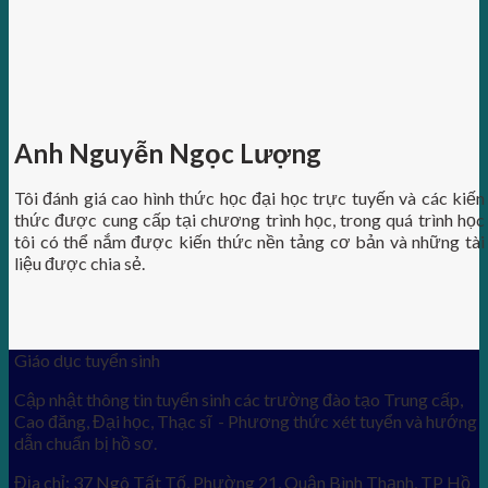
Anh Nguyễn Ngọc Lượng
Tôi đánh giá cao hình thức học đại học trực tuyến và các kiến
thức được cung cấp tại chương trình học, trong quá trình học
tôi có thể nắm được kiến thức nền tảng cơ bản và những tài
liệu được chia sẻ.
Giáo dục tuyển sinh
Cập nhật thông tin tuyển sinh các trường đào tạo Trung cấp,
Cao đăng, Đại học, Thạc sĩ - Phương thức xét tuyển và hướng
dẫn chuẩn bị hồ sơ.
Địa chỉ: 37 Ngô Tất Tố, Phường 21, Quận Bình Thạnh, TP Hồ