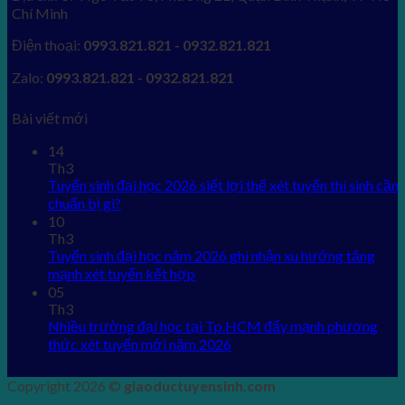
Chí Minh
Điện thoại:
0993.821.821 - 0932.821.821
Zalo:
0993.821.821 - 0932.821.821
Bài viết mới
14
Th3
Tuyển sinh đại học 2026 siết lợi thế xét tuyển thí sinh cần
chuẩn bị gì?
10
Th3
Tuyển sinh đại học năm 2026 ghi nhận xu hướng tăng
mạnh xét tuyển kết hợp
05
Th3
Nhiều trường đại học tại Tp.HCM đẩy mạnh phương
thức xét tuyển mới năm 2026
Copyright 2026 ©
giaoductuyensinh.com