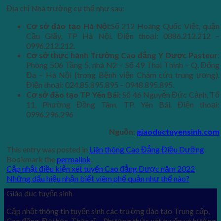
Địa chỉ Nhà trường cụ thể như sau:
Cơ sở đào tạo Hà Nội:
Số 212 Hoàng Quốc Việt, quận
Cầu Giấy, TP Hà Nội. Điện thoại: 0886.212.212 –
0996.212.212.
Cơ sở thực hành Trường Cao đẳng Y Dược Pasteur
:
Phòng 506 Tầng 5, nhà N2 – Số 49 Thái Thịnh – Q. Đống
Đa – Hà Nội (trong Bệnh viện Châm cứu trung ương).
Điện thoại: 024.85.895.895 – 0948.895.895.
Cơ sở đào tạo TP Yên Bái
: Số 46 Nguyễn Đức Cảnh, Tổ
11, Phường Đồng Tâm, TP. Yên Bái. Điện thoại:
0996.296.296
Nguồn:
giaoductuyensinh.com
This entry was posted in
Liên thông Cao Đẳng Điều Dưỡng
.
Bookmark the
permalink
.
Cập nhật điều kiện xét tuyển Cao đẳng Dược năm 2022
Những dấu hiệu nhận biết viêm phế quản như thế nào?
Giáo dục tuyển sinh
Cập nhật thông tin tuyển sinh các trường đào tạo Trung cấp,
Cao đăng, Đại học, Thạc sĩ - Phương thức xét tuyển và hướng