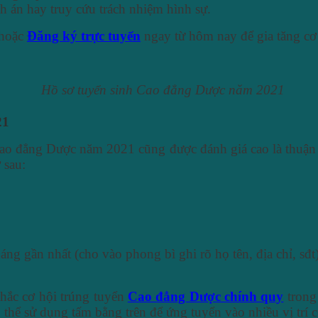
nh án hay truy cứu trách nhiệm hình sự.
 hoặc
Đăng ký trực tuyến
ngay từ hôm nay để gia tăng cơ
Hồ sơ tuyển sinh Cao đẳng Dược năm 2021
21
Cao đẳng Dược năm 2021 cũng được đánh giá cao là thuận 
 sau:
ng gần nhất (cho vào phong bì ghi rõ họ tên, địa chỉ, sđt
hắc cơ hội trúng tuyển
Cao đẳng Dược chính quy
trong
ó thể sử dụng tấm bằng trên để ứng tuyển vào nhiều vị trí 