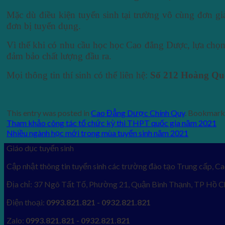
Mặc dù điều kiện tuyển sinh tại trường vô cùng đơn gi
đơn bị tuyển dụng.
Vì thế khi có nhu cầu học học Cao đẳng Dược, lựa chọn
đảm bảo chất lượng đầu ra.
Mọi thông tin thí sinh có thể liên hệ:
Số 212 Hoàng Quốc
This entry was posted in
Cao Đẳng Dược Chính Quy
. Bookmark
Tham khảo công tác tổ chức kỳ thi THPT quốc gia năm 2021
Nhiều ngành học mới trong mùa tuyển sinh năm 2021
Giáo dục tuyển sinh
Cập nhật thông tin tuyển sinh các trường đào tạo Trung cấp, Ca
Địa chỉ: 37 Ngô Tất Tố, Phường 21, Quận Bình Thạnh, TP Hồ C
Điện thoại:
0993.821.821 - 0932.821.821
Zalo:
0993.821.821 - 0932.821.821