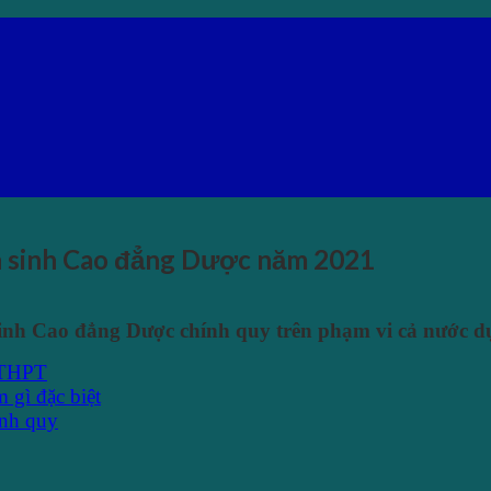
n sinh Cao đẳng Dược năm 2021
inh Cao đẳng Dược chính quy trên phạm vi cả nước 
p THPT
 gì đặc biệt
ính quy