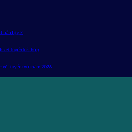
chuẩn bị gì?
h xét tuyển kết hợp
c xét tuyển mới năm 2026