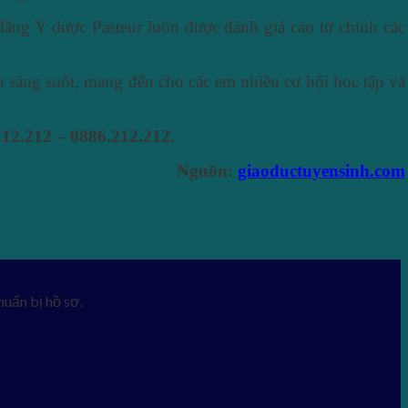
đẳng Y dược Pasteur luôn được đánh giá cao từ chính các
 sáng suốt, mang đến cho các em nhiều cơ hội học tập và
12.212 – 0886.212.212.
Nguồn:
giaoductuyensinh.com
uẩn bị hồ sơ.