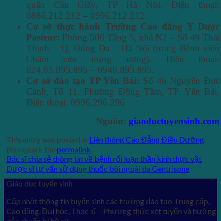
quận Cầu Giấy, TP Hà Nội. Điện thoại:
0886.212.212 – 0996.212.212.
Cơ sở thực hành Trường Cao đẳng Y Dược
Pasteur:
Phòng 506 Tầng 5, nhà N2 – Số 49 Thái
Thịnh – Q. Đống Đa – Hà Nội (trong Bệnh viện
Châm cứu trung ương). Điện thoại:
024.85.895.895 – 0948.895.895.
Cơ sở đào tạo TP Yên Bái:
Số 46 Nguyễn Đức
Cảnh, Tổ 11, Phường Đồng Tâm, TP. Yên Bái.
Điện thoại: 0996.296.296
Nguồn:
giaoductuyensinh.com
This entry was posted in
Liên thông Cao Đẳng Điều Dưỡng
.
Bookmark the
permalink
.
Bác sĩ chia sẻ thông tin về bệnh rối loạn thần kinh thực vật
Dược sĩ tư vấn sử dụng thuốc bôi ngoài da Gentrisone
Giáo dục tuyển sinh
Cập nhật thông tin tuyển sinh các trường đào tạo Trung cấp,
Cao đăng, Đại học, Thạc sĩ - Phương thức xét tuyển và hướng
dẫn chuẩn bị hồ sơ.