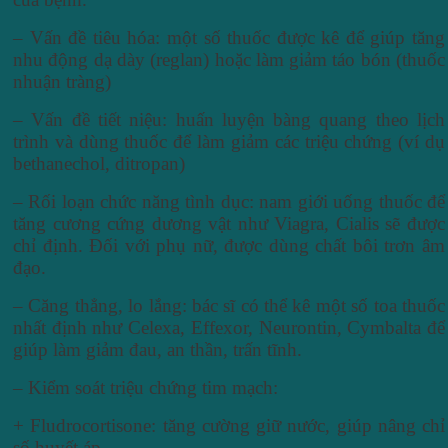
– Vấn đề tiêu hóa: một số thuốc được kê để giúp tăng
nhu động dạ dày (reglan) hoặc làm giảm táo bón (thuốc
nhuận tràng)
– Vấn đề tiết niệu: huấn luyện bàng quang theo lịch
trình và dùng thuốc để làm giảm các triệu chứng (ví dụ
bethanechol, ditropan)
– Rối loạn chức năng tình dục: nam giới uống thuốc để
tăng cương cứng dương vật như Viagra, Cialis sẽ được
chỉ định. Đối với phụ nữ, được dùng chất bôi trơn âm
đạo.
– Căng thẳng, lo lắng: bác sĩ có thể kê một số toa thuốc
nhất định như Celexa, Effexor, Neurontin, Cymbalta để
giúp làm giảm đau, an thần, trấn tĩnh.
– Kiểm soát triệu chứng tim mạch:
+ Fludrocortisone: tăng cường giữ nước, giúp nâng chỉ
số huyết áp.