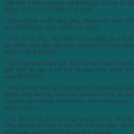
xuất hiện ở một cơ quan, mà thường là rối loạn đa hệ
thống, do đó các biểu hiện rất đa dạng.
– Hạ huyết áp tư thế: lâng lâng, chóng mặt, ngất, mắt
mờ, đi bộ không vững, cơ thể suy nhược
– Vấn đề tiết niệu: tiểu nhiều vào ban đêm, tần suất đi
tiểu nhiều, cảm giác cấp bách, khó kiềm chế khi căng
thẳng, lo lắng, hồi hộp.
– Rối loạn chức năng tình dục: rối loạn cương ở nam
giới, khô âm đạo ở nữ giới và giảm ham muốn khi
quan hệ tình dục.
– Rối loạn tiêu hóa: tiêu chảy liên tục, táo bón hoặc các
đợt táo lỏng đan xen, buồn nôn, nôn sau khi ăn, ăn mất
cảm giác ngon miệng, khó tiêu hóa, đầy trướng bụng, ợ
nóng, ợ chua…
– Về đề bài tiết mồ hồi: tăng hoặc giảm tiết mồ hôi.
Tăng tiết mồ hôi xảy ra chủ yếu vào ban đêm, dễ bị
nhiễm nấm, giảm tiết mồ hôi gây khô ngứa da.