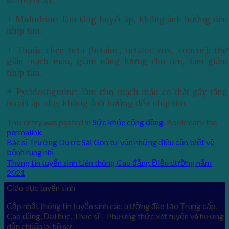
+ Midodrine: làm tăng huyết áp, không ảnh hưởng đến
nhịp tim.
+ Thuốc chẹn beta (betaloc, betaloc zok, concor): thư
giãn mạch máu, giảm năng lượng cho tim, làm giảm
nhịp tim.
+ Pyridostigmine: làm cho mạch máu co thắt gây tăng
huyết áp nhẹ; không ảnh hưởng đến nhịp tim.
This entry was posted in
Sức khỏe cộng đồng
. Bookmark the
permalink
.
Bác sĩ Trường Dược Sài Gòn tư vấn những điều cần biết về
bệnh rung nhĩ
Thông tin tuyển sinh Liên thông Cao đẳng Điều dưỡng năm
2021
Giáo dục tuyển sinh
Cập nhật thông tin tuyển sinh các trường đào tạo Trung cấp,
Cao đăng, Đại học, Thạc sĩ - Phương thức xét tuyển và hướng
dẫn chuẩn bị hồ sơ.