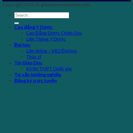
Copyright 2026 ©
giaoductuyensinh.com
Cao đẳng Y Dược
Cao Đẳng Dược Chính Quy
Liên Thông Y Dược
Đại học
Liên thông – VB2 Đại học
Thạc sĩ
Tin Giáo Dục
Kỳ thi THPT Quốc gia
Tư vấn hướng nghiệp
Đăng ký trực tuyến