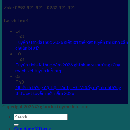
Zalo:
0993.821.821 - 0932.821.821
Bài viết mới
14
Th3
Tuyển sinh đại học 2026 siết lợi thế xét tuyển thí sinh cần
chuẩn bị gì?
10
Th3
Tuyển sinh đại học năm 2026 ghi nhận xu hướng tăng
mạnh xét tuyển kết hợp
05
Th3
Nhiều trường đại học tại Tp.HCM đẩy mạnh phương
thức xét tuyển mới năm 2026
Copyright 2026 ©
giaoductuyensinh.com
Cao đẳng Y Dược