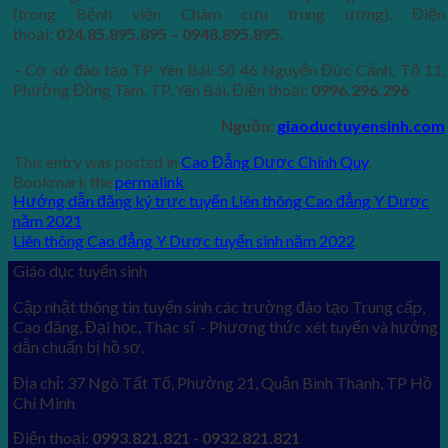
(trong Bệnh viện Châm cứu trung ương). Điện
thoại:
024.85.895.895 – 0948.895.895
.
– Cơ sở đào tạo TP Yên Bái: Số 46 Nguyễn Đức Cảnh, Tổ 11,
Phường Đồng Tâm, TP. Yên Bái. Điện thoại:
0996.296.296
Nguồn:
giaoductuyensinh.com
This entry was posted in
Cao Đẳng Dược Chính Quy
.
Bookmark the
permalink
.
Hướng dẫn đăng ký trực tuyến Liên thông Cao đẳng Y Dược
năm 2021
Liên thông Cao đẳng Y Dược tuyển sinh năm 2022
Giáo dục tuyển sinh
Cập nhật thông tin tuyển sinh các trường đào tạo Trung cấp,
Cao đăng, Đại học, Thạc sĩ - Phương thức xét tuyển và hướng
dẫn chuẩn bị hồ sơ.
Địa chỉ: 37 Ngô Tất Tố, Phường 21, Quận Bình Thạnh, TP Hồ
Chí Minh
Điện thoại:
0993.821.821 - 0932.821.821