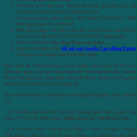
Chương trình đào tạo đặt chuẩn theo quy định của Bộ
LĐTB&XH, bám sát thực tế để đào tạo;
Thời gian thực hành chiếm 70% tổng số buổi học; 30%
thời gian dành cho lý thuyết;
Đội ngũ giảng viên đạt trình độ chuyên môn cao, được
chọn lọc và tập huấn trước khi chính thức giảng dạy;
Môi trường học tập năng động, thân thiện,…;
Quy trình tuyển sinh,
hồ sơ xét tuyển Cao đẳng Dược
cũng như các ngành học khác đơn giản.
Bên cạnh đó, Nhà trường còn có nhiều chính sách hỗ trợ cho
sinh viên, giúp sinh viên hoàn thành tốt chương trình học và đạt
được kết quả cao, cũng như nắm bắt được nhiều cơ hội, phục
vụ tốt cho kế hoạch trong tương lai.
Thí sinh liên hệ tư vấn tuyển sinh và giải đáp thắc mắc tại địa
chỉ:
– Cơ sở đào tạo Hà Nội: Số 212 Hoàng Quốc Việt, quận Cầu
Giấy, TP Hà Nội. Điện thoại:
0886.212.212 – 0996.212.212
.
– Cơ sở thực hành Trường Cao đẳng Y Dược Pasteur: Phòng
506 Tầng 5, nhà N2 – Số 49 Thái Thịnh – Q. Đống Đa – Hà Nội