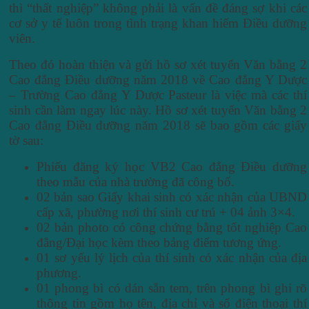
thì “thất nghiệp” không phải là vấn đề đáng sợ khi các
cơ sở y tế luôn trong tình trạng khan hiếm Điều dưỡng
viên.
Theo đó hoàn thiện và gửi hồ sơ xét tuyển Văn bằng 2
Cao đẳng Điều dưỡng năm 2018 về Cao đẳng Y Dược
– Trường Cao đẳng Y Dược Pasteur là việc mà các thí
sinh cần làm ngay lúc này. Hồ sơ xét tuyển Văn bằng 2
Cao đẳng Điều dưỡng năm 2018 sẽ bao gồm các giấy
tờ sau:
Phiếu đăng ký học VB2 Cao đẳng Điều dưỡng
theo mẫu của nhà trường đã công bố.
02 bản sao Giấy khai sinh có xác nhận của UBND
cấp xã, phường nơi thí sinh cư trú + 04 ảnh 3×4.
02 bản photo có công chứng bằng tốt nghiệp Cao
đẳng/Đại học kèm theo bảng điểm tương ứng.
01 sơ yếu lý lịch của thí sinh có xác nhận của địa
phương.
01 phong bì có dán sẵn tem, trên phong bì ghi rõ
thông tin gồm họ tên, địa chỉ và số điện thoại thí