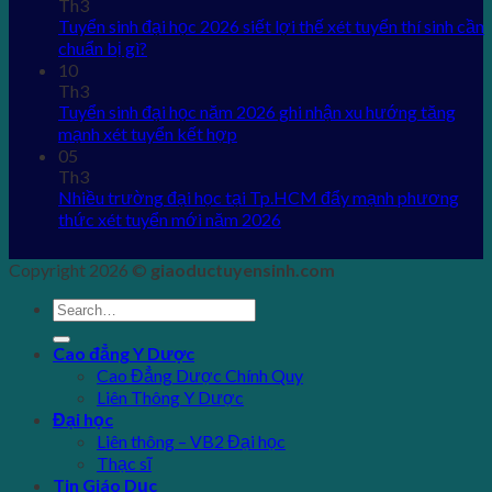
Th3
Tuyển sinh đại học 2026 siết lợi thế xét tuyển thí sinh cần
chuẩn bị gì?
10
Th3
Tuyển sinh đại học năm 2026 ghi nhận xu hướng tăng
mạnh xét tuyển kết hợp
05
Th3
Nhiều trường đại học tại Tp.HCM đẩy mạnh phương
thức xét tuyển mới năm 2026
Copyright 2026 ©
giaoductuyensinh.com
Cao đẳng Y Dược
Cao Đẳng Dược Chính Quy
Liên Thông Y Dược
Đại học
Liên thông – VB2 Đại học
Thạc sĩ
Tin Giáo Dục