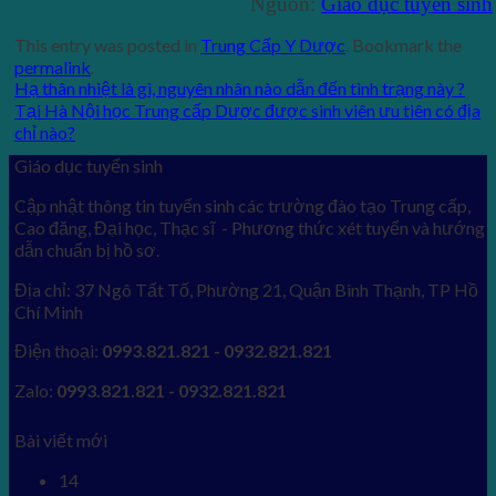
Nguồn:
Giáo dục tuyển sinh
This entry was posted in
Trung Cấp Y Dược
. Bookmark the
permalink
.
Hạ thân nhiệt là gì, nguyên nhân nào dẫn đến tình trạng này ?
Tại Hà Nội học Trung cấp Dược được sinh viên ưu tiên có địa
chỉ nào?
Giáo dục tuyển sinh
Cập nhật thông tin tuyển sinh các trường đào tạo Trung cấp,
Cao đăng, Đại học, Thạc sĩ - Phương thức xét tuyển và hướng
dẫn chuẩn bị hồ sơ.
Địa chỉ: 37 Ngô Tất Tố, Phường 21, Quận Bình Thạnh, TP Hồ
Chí Minh
Điện thoại:
0993.821.821 - 0932.821.821
Zalo:
0993.821.821 - 0932.821.821
Bài viết mới
14