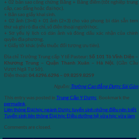
+ 02 bản sao công chứng Bằng + Bảng điểm (tốt nghiệp trung
cấp, cao đẳng hoặc đại học).
+ Bản sao giấy khai sinh.
+ 02 ảnh (3×4) + 01 ảnh (2×3) cho vào phong bì dán sẵn tem
thư và ghi rõ địa chỉ, số điện thoại người học.
+ Sơ yếu lý lịch có dán ảnh và đóng dấu xác nhận của chính
quyền địa phương.
+ Giấy tờ khác (nếu thuộc đối tượng ưu tiên).
Địa chỉ Trường Trung cấp Y tế Pasteur
: Số 101 Tô Vĩnh Diện –
Khương Trung – Quận Thanh Xuân – Hà Nội.
(Gần Cầu
Vượt Ngã Tư Sở).
Điện thoại
: 04.6296.6296 – 09.8259.8259
Nguồn:
Trường Cao đẳng Dược Sài Gòn
This entry was posted in
Trung Cấp Y Dược
. Bookmark the
permalink
.
Liên thông Đại học ngành Dược tuyển sinh những điều nên biết
Tuyển sinh liên thông Đại học Điều dưỡng hệ vừa học vừa làm
Comments are closed.