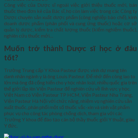
Công việc của Dược sĩ ngoài việc giới thiệu thuốc mới, bán
thuốc theo đơn kê của Bác sĩ, họ còn làm việc trong các Công ty
Dược chuyên sản xuất dược phẩm (công nghiệp bào chế), kinh
doanh dược phẩm (phân phối và cung ứng thuốc) hoặc cơ sở
quản lý dược, kiểm tra chất lượng thuốc (kiểm nghiệm thuốc),
nghiên cứu thuốc mới…
Muốn trở thành Dược sĩ học ở đâu
tốt?
Trường Trung cấp Y Khoa Pasteur được vinh dự mang tên
danh nhân ngành y là ông Louis Pasteur. Để nhớ đến công lao to
lớn mà ông đã cống hiến cho y học nhân loại, nhiều quốc gia trên
thế giới lập lên Viện Pasteur để nghiên cứu về lĩnh vực y học.
Việt Nam có Viện Pasteur TP HCM, Viện Pasteur Nha Trang,
Viện Pasteur Hà Nội với chức năng, nhiệm vụ nghiên cứu sản
xuất thuốc, phân phối một số thuốc vắc-xin và sinh vật phẩm
phục vụ cho công tác phòng chống dịch, tham gia với các
Trường Y khoa để đào tạo cán bộ thầy thuốc giỏi Y thuật, giàu
Y đức.