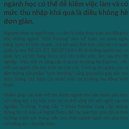
ngành học có thể dễ kiếm việc làm và có
mức thu nhập khá quả là điều không hề
đơn giản.
Nguyên nhân là người học có tâm lý chạy theo trào lưu đăng ký
học những ngành “thời thượng” như kế toán, tài chính ngân
hàng, quản trị kinh doanh…mà bỏ qua cảnh báo của các cơ quan
quản lý như Bộ GD-ĐT, Bộ LĐTBXH đó là những ngành học có
nhân lực xã hội đang thừa, khó tìm kiếm việc làm sau khi tốt
nghiệp . Việc mở và nâng cấp ồ ạt các trường lên Đại học, việc
mở mã ngành đào tạo tràn lan của các Trường đa ngành cho ra
đời những sản phẩm “bình thường” cũng góp phần gây nên cho
thực trạng “dư thừa Cử nhân” trên thị trường lao động Việt
Nam.
Nhằm giúp các bạn trẻ tìm được ngành học yêu thích, phù hợp
với năng lực của bản thân và có thể sống tốt với nghề sau khi
nghiệp. Trường Trung cấp Y Khoa Pasteur cung cấp những
thông tin cơ bản về Nghề Dược để các bạn học sinh để có định
hướng chính xác trong việc lựa chọn ngành nghề cho phù hợp
với năng lực của bản thân.