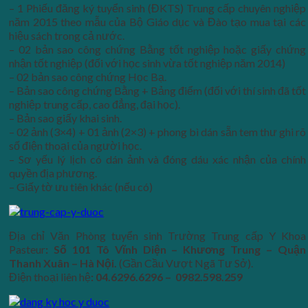
– 1 Phiếu đăng ký tuyển sinh (ĐKTS) Trung cấp chuyên nghiệp
năm 2015 theo mẫu của Bộ Giáo dục và Đào tạo mua tại các
hiệu sách trong cả nước.
– 02 bản sao công chứng Bằng tốt nghiệp hoặc giấy chứng
nhận tốt nghiệp (đối với học sinh vừa tốt nghiệp năm 2014)
– 02 bản sao công chứng Học Bạ.
– Bản sao công chứng Bằng + Bảng điểm (đối với thí sinh đã tốt
nghiệp trung cấp, cao đẳng, đại học).
– Bản sao giấy khai sinh.
– 02 ảnh (3×4) + 01 ảnh (2×3) + phong bì dán sẵn tem thư ghi rõ
số điện thoại của người học.
– Sơ yếu lý lịch có dán ảnh và đóng dáu xác nhận của chính
quyền địa phương.
– Giấy tờ ưu tiên khác (nếu có)
Địa chỉ Văn Phòng tuyển sinh Trường Trung cấp Y Khoa
Pasteur
: Số 101 Tô Vĩnh Diện – Khương Trung – Quận
Thanh Xuân – Hà Nội.
(Gần Cầu Vượt Ngã Tư Sở).
Điện thoại liên hệ
: 04.6296.6296 – 0982.598.259