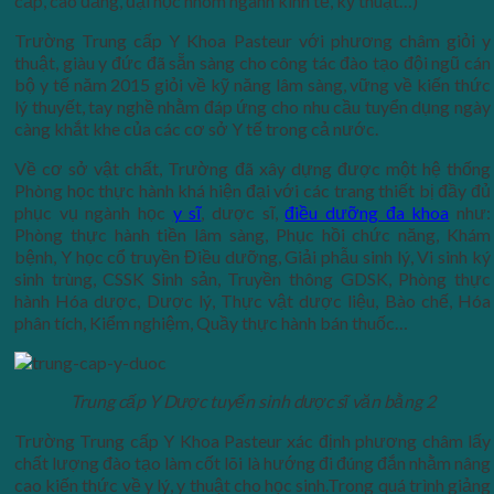
cấp, cao đẳng, đại học nhóm ngành kinh tế, kỹ thuật…)
Trường Trung cấp Y Khoa Pasteur với phương châm giỏi y
thuật, giàu y đức đã sẵn sàng cho công tác đào tạo đội ngũ cán
bộ y tế năm 2015 giỏi về kỹ năng lâm sàng, vững về kiến thức
lý thuyết, tay nghề nhằm đáp ứng cho nhu cầu tuyển dụng ngày
càng khắt khe của các cơ sở Y tế trong cả nước.
Về cơ sở vật chất, Trường đã xây dựng được một hệ thống
Phòng học thực hành khá hiện đại với các trang thiết bị đầy đủ
phục vụ ngành học
y sĩ
, dược sĩ,
điều dưỡng đa khoa
như:
Phòng thực hành tiền lâm sàng, Phục hồi chức năng, Khám
bệnh, Y học cổ truyền Điều dưỡng, Giải phẫu sinh lý, Vi sinh ký
sinh trùng, CSSK Sinh sản, Truyền thông GDSK, Phòng thực
hành Hóa dược, Dược lý, Thực vật dược liệu, Bào chế, Hóa
phân tích, Kiểm nghiệm, Quầy thực hành bán thuốc…
Trung cấp Y Dược tuyển sinh dược sĩ văn bằng 2
Trường Trung cấp Y Khoa Pasteur xác định phương châm lấy
chất lượng đào tạo làm cốt lõi là hướng đi đúng đắn nhằm nâng
cao kiến thức về y lý, y thuật cho học sinh.Trong quá trình giảng