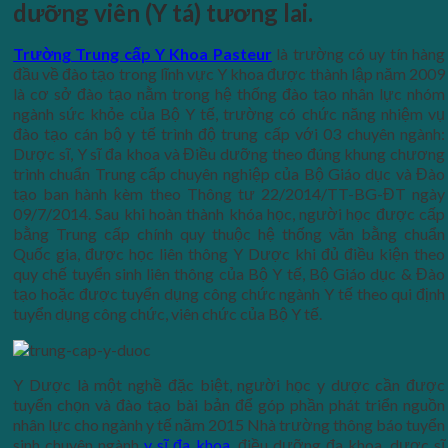
dưỡng viên (Y tá) tương lai.
Trường Trung cấp Y Khoa Pasteur
là trường có uy tín hàng
đầu về đào tạo trong lĩnh vực Y khoa được thành lập năm 2009
là cơ sở đào tạo nằm trong hệ thống đào tạo nhân lực nhóm
ngành sức khỏe của Bộ Y tế, trường có chức năng nhiệm vụ
đào tạo cán bộ y tế trình độ trung cấp với 03 chuyên ngành:
Dược sĩ, Y sĩ đa khoa và Điều dưỡng theo đúng khung chương
trình chuẩn Trung cấp chuyên nghiệp của Bộ Giáo dục và Đào
tạo ban hành kèm theo Thông tư 22/2014/TT-BG-ĐT ngày
09/7/2014. Sau khi hoàn thành khóa học, người học được cấp
bằng Trung cấp chính quy thuộc hệ thống văn bằng chuẩn
Quốc gia, được học liên thông Y Dược khi đủ điều kiện theo
quy chế tuyển sinh liên thông của Bộ Y tế, Bộ Giáo dục & Đào
tạo hoặc được tuyển dụng công chức ngành Y tế theo qui định
tuyển dụng công chức, viên chức của Bộ Y tế.
Y Dược là một nghề đặc biệt, người học y dược cần được
tuyển chọn và đào tạo bài bản để góp phần phát triển nguồn
nhân lực cho ngành y tế năm 2015 Nhà trường thông báo tuyển
sinh chuyên ngành
y sĩ đa khoa
, điều dưỡng đa khoa, dược sĩ