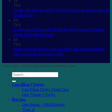
14
Th3
Tuyển sinh đại học 2026 siết lợi thế xét tuyển thí sinh cần
chuẩn bị gì?
10
Th3
Tuyển sinh đại học năm 2026 ghi nhận xu hướng tăng
mạnh xét tuyển kết hợp
05
Th3
Nhiều trường đại học tại Tp.HCM đẩy mạnh phương
thức xét tuyển mới năm 2026
Copyright 2026 ©
giaoductuyensinh.com
Cao đẳng Y Dược
Cao Đẳng Dược Chính Quy
Liên Thông Y Dược
Đại học
Liên thông – VB2 Đại học
Thạc sĩ