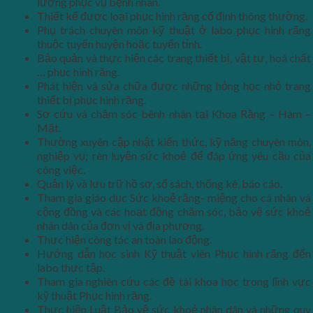
lượng phục vụ bệnh nhân.
Thiết kế được loại phục hình răng cố định thông thường.
Phụ trách chuyên môn kỹ thuật ở labo phục hình răng
thuộc tuyến huyện hoặc tuyến tỉnh.
Bảo quản và thực hiện các trang thiết bị, vật tư, hoá chất
… phục hình răng.
Phát hiện và sửa chữa được những hỏng học nhỏ trang
thiết bị phục hình răng.
Sơ cứu và chăm sóc bênh nhân tại Khoa Răng – Hàm –
Mặt.
Thường xuyên cập nhật kiến thức, kỹ năng chuyên môn,
nghiệp vụ; rèn luyện sức khoẻ để đáp ứng yêu cầu của
công việc.
Quản lý và lưu trữ hồ sơ, sổ sách, thống kê, báo cáo.
Tham gia giáo dục Sức khoẻ răng- miệng cho cá nhân và
cộng đồng và các hoạt động chăm sóc, bảo vệ sức khoẻ
nhân dân của đơn vị và địa phương.
Thực hiện công tác an toàn lao động.
Hướng dẫn học sinh Kỹ thuật viên Phục hình răng đến
labo thực tập.
Tham gia nghiên cứu các đề tài khoa học trong lĩnh vực
kỹ thuật Phục hình răng.
Thực hiện Luật Bảo vệ sức khoẻ nhân dân và những quy