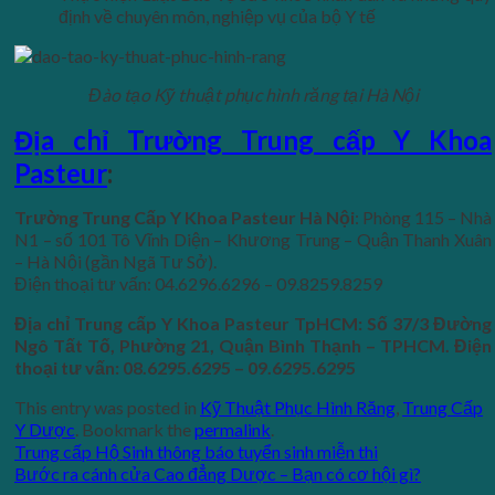
định về chuyên môn, nghiệp vụ của bộ Y tế
Đào tạo Kỹ thuật phục hình răng tại Hà Nội
Địa chỉ Trường Trung cấp Y Khoa
Pasteur
:
Trường Trung Cấp Y Khoa Pasteur Hà Nội
: Phòng 115 – Nhà
N1 – số 101 Tô Vĩnh Diện – Khương Trung – Quận Thanh Xuân
– Hà Nội (gần Ngã Tư Sở).
Điện thoại tư vấn: 04.6296.6296 – 09.8259.8259
Địa chỉ Trung cấp Y Khoa Pasteur TpHCM: Số 37/3 Đường
Ngô Tất Tố, Phường 21, Quận Bình Thạnh – TPHCM. Điện
thoại tư vấn: 08.6295.6295 – 09.6295.6295
This entry was posted in
Kỹ Thuật Phục Hình Răng
,
Trung Cấp
Y Dược
. Bookmark the
permalink
.
Trung cấp Hộ Sinh thông báo tuyển sinh miễn thi
Bước ra cánh cửa Cao đẳng Dược – Bạn có cơ hội gì?