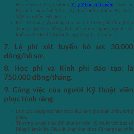
Điều dưỡng, Y sỹ đa khoa,
Y sỹ Y học cổ truyền
, Dược sĩ,
Kỹ thuật hình ảnh Y học, Kỹ thuật xét nghiệm, Kỹ thuật
Vật Lý trị liệu, Hộ sinh…).
Học 12 tháng (Áp dụng cho các đối tượng đã tốt nghiệp
Trung cấp, Cao đẳng, Đại học nhóm ngành ngoài sức
khỏe như: kinh tế, kỹ thuật, ngoại ngữ, sư phạm…).
7. Lệ phí xét tuyển hồ sơ: 30.000
đồng/hồ sơ.
8. Học phí và Kinh phí đào tạo: là
750.000 đồng/tháng.
9. Công việc của người Kỹ thuật viên
phục hình răng:
Làm các loại phục hình tháo lắp hàm giả toàn phần, từng
phần.
Thường xuyên trao đổi chuyên môn, kỹ thuật với bác sỹ
Răng Hàm Mặt, Điều dưỡng Nha khoa để nâng cao chất