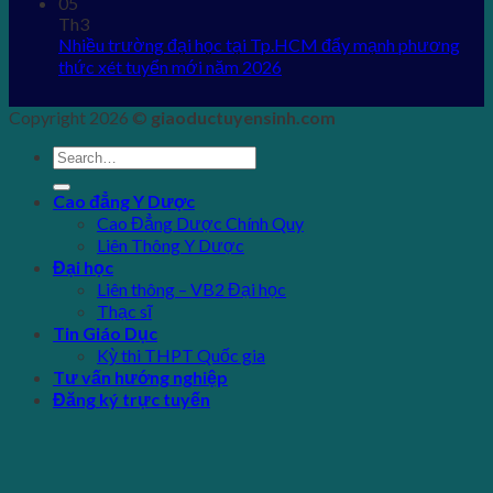
05
Th3
Nhiều trường đại học tại Tp.HCM đẩy mạnh phương
thức xét tuyển mới năm 2026
Copyright 2026 ©
giaoductuyensinh.com
Cao đẳng Y Dược
Cao Đẳng Dược Chính Quy
Liên Thông Y Dược
Đại học
Liên thông – VB2 Đại học
Thạc sĩ
Tin Giáo Dục
Kỳ thi THPT Quốc gia
Tư vấn hướng nghiệp
Đăng ký trực tuyến