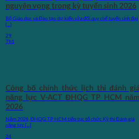
nguyện vọng trong kỳ tuyển sinh 2026
Bộ Giáo dục và Đào tạo dự kiến sửa đổi quy chế tuyển sinh đại
[...]
29
Th1
Công bố chính thức lịch thi đánh gi
năng lực V-ACT ĐHQG TP HCM nă
2026
Năm 2026, ĐHQG TP HCM tiếp tục tổ chức Kỳ thi Đánh giá
năng lực [...]
24