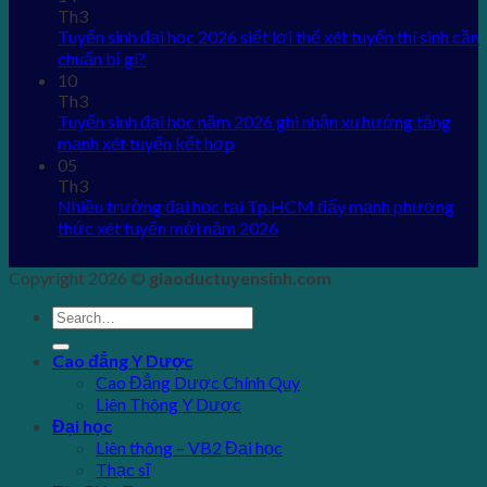
Th3
Tuyển sinh đại học 2026 siết lợi thế xét tuyển thí sinh cần
chuẩn bị gì?
10
Th3
Tuyển sinh đại học năm 2026 ghi nhận xu hướng tăng
mạnh xét tuyển kết hợp
05
Th3
Nhiều trường đại học tại Tp.HCM đẩy mạnh phương
thức xét tuyển mới năm 2026
Copyright 2026 ©
giaoductuyensinh.com
Cao đẳng Y Dược
Cao Đẳng Dược Chính Quy
Liên Thông Y Dược
Đại học
Liên thông – VB2 Đại học
Thạc sĩ