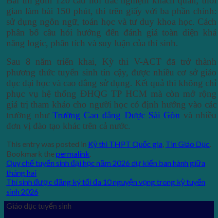
Bài thi gồm 120 câu hỏi trắc nghiệm khách quan, thời
gian làm bài 150 phút, thi trên giấy với ba phần chính:
sử dụng ngôn ngữ, toán học và tư duy khoa học. Cách
phân bổ câu hỏi hướng đến đánh giá toàn diện khả
năng logic, phân tích và suy luận của thí sinh.
Sau 8 năm triển khai, Kỳ thi V-ACT đã trở thành
phương thức tuyển sinh tin cậy, được nhiều cơ sở giáo
dục đại học và cao đẳng sử dụng. Kết quả thi không chỉ
phục vụ hệ thống ĐHQG TP HCM mà còn mở rộng
giá trị tham khảo cho người học có định hướng vào các
trường như
Trường Cao đẳng Dược Sài Gòn
và nhiều
đơn vị đào tạo khác trên cả nước.
This entry was posted in
Kỳ thi THPT Quốc gia
,
Tin Giáo Dục
.
Bookmark the
permalink
.
Quy chế tuyển sinh đại học năm 2026 dự kiến ban hành giữa
tháng hai
Thí sinh được đăng ký tối đa 10 nguyện vọng trong kỳ tuyển
sinh 2026
Giáo dục tuyển sinh