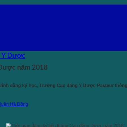
g Y Dược
g Dược năm 2018
trình đăng ký học, Trường Cao đẳng Y Dược Pasteur thông bá
i Quận Hà Đông