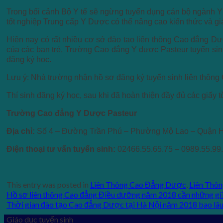
Trong bối cảnh Bộ Y tế sẽ ngừng tuyển dụng cán bộ ngành Y t
tốt nghiệp Trung cấp Y Dược có thể nâng cao kiến thức và giá
Hiện nay có rất nhiều cơ sở đào tạo liên thông Cao đẳng Dư
của các bạn trẻ, Trường Cao đẳng Y dược Pasteur tuyển sinh 
đăng ký học.
Lưu ý: Nhà trường nhận hồ sơ đăng ký tuyển sinh liên thôn
Thí sinh đăng ký học, sau khi đã hoàn thiện đầy đủ các giấy 
Trường Cao đẳng Y Dược Pasteur
Địa chỉ:
Số 4 – Đường Trần Phú – Phường Mộ Lao – Quận H
Điện thoại tư vấn tuyển sinh:
02466.55.65.75 – 0989.55.99.
This entry was posted in
Liên Thông Cao Đẳng Dược
,
Liên Thô
Hồ sơ liên thông Cao đẳng Điều dưỡng năm 2018 cần những gì
Thời gian đào tạo Cao đẳng Dược tại Hà Nội năm 2018 bao lâ
Giáo dục tuyển sinh