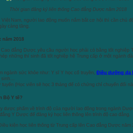
Thời gian đăng ký liên thông Cao đẳng Dược năm 2018
Việt Nam, người lao động muốn nắm bắt cơ hội thì cần chủ độ
gày càng tăng.
ợc năm 2018
ên Cao đẳng Dược yêu cầu người học phải có bằng tốt nghiệp 
phép những thí sinh đã tốt nghiệp hệ Trung cấp ở một ngành đ
m ngành sức khỏe như: Y sĩ Y học cổ truyền,
Điều dưỡng đa
ộ sinh…
tuyển (Học viên sẽ học 3 tháng để có chứng chỉ chuyển đổi nà
n Bộ Y tế?
ty dược phẩm về trình độ của người lao động trong ngành Dược
 đẳng Y Dược để đăng ký học liên thông lên trình độ cao đẳng.