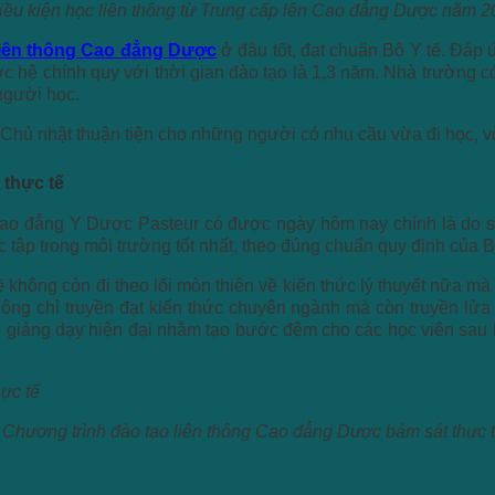
iều kiện học liên thông từ Trung cấp lên Cao đẳng Dược năm 
liên thông Cao đẳng Dược
ở đâu tốt, đạt chuẩn Bộ Y tế. Đáp
hệ chính quy với thời gian đào tạo là 1,3 năm. Nhà trường có đ
người học.
Chủ nhật thuận tiện cho những người có nhu cầu vừa đi học, v
 thực tế
o đẳng Y Dược Pasteur có được ngày hôm nay chính là do sự
ập trong môi trường tốt nhất, theo đúng chuẩn quy định của B
hông còn đi theo lối mòn thiên về kiến thức lý thuyết nữa mà 
ng chỉ truyền đạt kiến thức chuyên ngành mà còn truyền lửa y
giảng dạy hiện đại nhằm tạo bước đệm cho các học viên sau khi
Chương trình đào tạo liên thông Cao đẳng Dược bám sát thực 