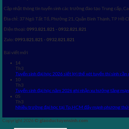
Cập nhật thông tin tuyển sinh các trường đào tạo Trung cấp, Ca
Địa chỉ: 37 Ngô Tất Tố, Phường 21, Quận Bình Thạnh, TP Hồ C
Điện thoại:
0993.821.821 - 0932.821.821
Zalo:
0993.821.821 - 0932.821.821
Bài viết mới
14
Th3
Tuyển sinh đại học 2026 siết lợi thế xét tuyển thí sinh cần 
10
Th3
Tuyển sinh đại học năm 2026 ghi nhận xu hướng tăng mạn
05
Th3
Nhiều trường đại học tại Tp.HCM đẩy mạnh phương thứ
Copyright 2026 ©
giaoductuyensinh.com