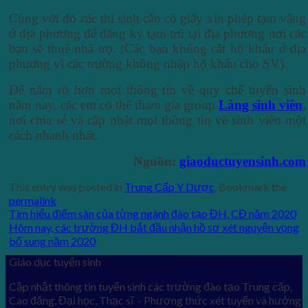
Cùng với đó các thí sinh cần có giấy xin phép tạm vắng
ở địa phương để đăng ký tạm trú tại địa phương nơi các
bạn sẽ thuê nhà trọ. (Các bạn không cắt hộ khẩu ở địa
phương vì các trường không nhập hộ khẩu cho SV).
Để nắm rõ hơn mọi thông tin về quy chế tuyển sinh
năm nay, các em có thể tham gia group
Làng sinh viên
,
nơi chia sẻ và cập nhật mọi thông tin về sinh viên một
cách nhanh nhất.
Nguồn:
giaoductuyensinh.com
This entry was posted in
Trung Cấp Y Dược
. Bookmark the
permalink
.
Tìm hiểu điểm sàn của từng ngành đào tạo ĐH, CĐ năm 2020
Hôm nay, các trường ĐH bắt đầu nhận hồ sơ xét nguyện vọng
bổ sung năm 2020
Giáo dục tuyển sinh
Cập nhật thông tin tuyển sinh các trường đào tạo Trung cấp,
Cao đăng, Đại học, Thạc sĩ - Phương thức xét tuyển và hướng