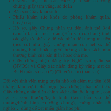
CMND hoặc thẻ căn cước (bản sao có công
chứng) giấy tạm vắng, sổ đoàn
Bản sao Giấy khai sinh
Phiếu khám sức khỏe do phòng khám quận,
huyện cấp
Hồ sơ, giấy Chứng nhận ưu tiên, ảnh thẻ 3×4
(chuẩn bị tối thiểu 5 ảnh)Bản sao có chứng thực
các giấy tờ pháp lý để xác nhận đối tượng ưu tiên
(nếu có) như giấy chứng nhận con liệt sĩ, thẻ
thương binh hoặc người hưởng chính sách như
thương binh của bản thân hoặc cha mẹ.
Giấy chứng nhận đăng ký Nghĩa vụ quân sự
(NVQS) và Giấy xác nhận đăng ký vắng mặt do
BCH quân sự cấp (*) (đối với nam) (bản sao).
Đối với sinh viên trúng tuyển nhờ xét điểm ưu tiên (đối
tượng, khu vực) phải nộp giấy chứng nhận ưu tiên.
Giấy chứng nhận diện chính sách: dân tộc ít người, con
liệt sĩ, con thương/bệnh binh (kèm bản sao thẻ
thương/bệnh binh có công chứng), chứng nhận hộ
nghèo… dùng để xét miễn giảm học phí.