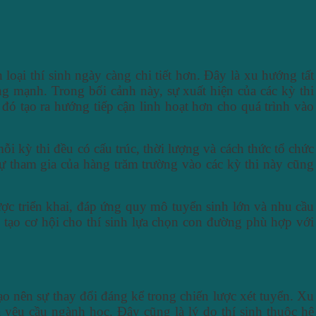
oại thí sinh ngày càng chi tiết hơn. Đây là xu hướng tất
g mạnh. Trong bối cảnh này, sự xuất hiện của các kỳ thi
ừ đó tạo ra hướng tiếp cận linh hoạt hơn cho quá trình vào
 kỳ thi đều có cấu trúc, thời lượng và cách thức tổ chức
ự tham gia của hàng trăm trường vào các kỳ thi này cũng
ợc triển khai, đáp ứng quy mô tuyển sinh lớn và nhu cầu
 tạo cơ hội cho thí sinh lựa chọn con đường phù hợp với
o nên sự thay đổi đáng kể trong chiến lược xét tuyển. Xu
 yêu cầu ngành học. Đây cũng là lý do thí sinh thuộc hệ