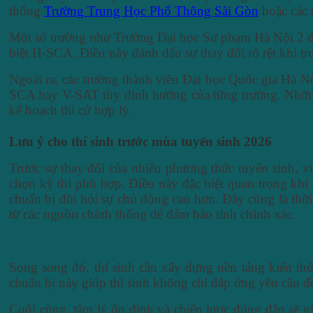
thống
Trường Trung Học Phổ Thông Sài Gòn
hoặc các 
Một số trường như Trường Đại học Sư phạm Hà Nội 2 đã g
biệt H-SCA. Điều này đánh dấu sự thay đổi rõ rệt khi t
Ngoài ra, các trường thành viên Đại học Quốc gia Hà N
SCA hay V-SAT tùy định hướng của từng trường. Những t
kế hoạch thi cử hợp lý.
Lưu ý cho thí sinh trước mùa tuyển sinh 2026
Trước sự thay đổi của nhiều phương thức tuyển sinh, việ
chọn kỳ thi phù hợp. Điều này đặc biệt quan trọng khi 
chuẩn bị đòi hỏi sự chủ động cao hơn. Đây cũng là thờ
từ các nguồn chính thống để đảm bảo tính chính xác.
Song song đó, thí sinh cần xây dựng nền tảng kiến thứ
chuẩn bị này giúp thí sinh không chỉ đáp ứng yêu cầu đ
Cuối cùng, tâm lý ổn định và chiến lược đúng đắn sẽ g