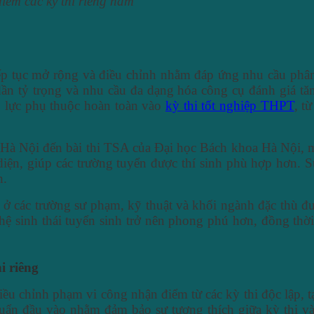
iểm các kỳ thi riêng năm
ếp tục mở rộng và điều chỉnh nhằm đáp ứng nhu cầu phân l
ần tỷ trọng và nhu cầu đa dạng hóa công cụ đánh giá tăn
áp lực phụ thuộc hoàn toàn vào
kỳ thi tốt nghiệp THPT
, t
à Nội đến bài thi TSA của Đại học Bách khoa Hà Nội, mỗi
diện, giúp các trường tuyển được thí sinh phù hợp hơn. S
n.
ở các trường sư phạm, kỹ thuật và khối ngành đặc thù đư
ệ sinh thái tuyển sinh trở nên phong phú hơn, đồng thời
i riêng
ều chỉnh phạm vi công nhận điểm từ các kỳ thi độc lập, tạ
huẩn đầu vào nhằm đảm bảo sự tương thích giữa kỳ thi và