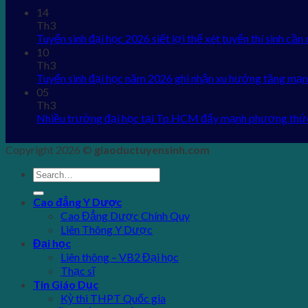
14
Th3
Tuyển sinh đại học 2026 siết lợi thế xét tuyển thí sinh cần 
10
Th3
Tuyển sinh đại học năm 2026 ghi nhận xu hướng tăng mạn
05
Th3
Nhiều trường đại học tại Tp.HCM đẩy mạnh phương thứ
Copyright 2026 ©
giaoductuyensinh.com
Cao đẳng Y Dược
Cao Đẳng Dược Chính Quy
Liên Thông Y Dược
Đại học
Liên thông – VB2 Đại học
Thạc sĩ
Tin Giáo Dục
Kỳ thi THPT Quốc gia