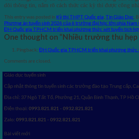
dõi thông tin, nắm rõ cách thức các kỳ thi được công nhậ
This entry was posted in
Kỳ thi THPT Quốc gia
,
Tin Giáo Dục
. 
Phương án tuyển sinh 2026 của 6 trường đại học lớn phía Nam v
ĐH Quốc gia TPHCM triển khai phương thức xét tuyển tích h
One thought on “
Nhiều trường thu hẹp 
Pingback:
ĐH Quốc gia TPHCM triển khai phương thức x
Comments are closed.
Giáo dục tuyển sinh
Cập nhật thông tin tuyển sinh các trường đào tạo Trung cấp, Ca
Địa chỉ: 37 Ngô Tất Tố, Phường 21, Quận Bình Thạnh, TP Hồ C
Điện thoại:
0993.821.821 - 0932.821.821
Zalo:
0993.821.821 - 0932.821.821
Bài viết mới