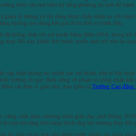
trường khác cần tìm hiểu kỹ từng phương án mới để tránh 
iảm số lượng kỳ thi riêng được chấp nhận so với năm trướ
rường không còn dùng kết quả từ ba đơn vị trước đây.
ội đã thống nhất chỉ xét tuyển bằng điểm HSA, trong kh
hay đổi này khiến bức tranh tuyển sinh trở nên đa dạng n
c cập nhật thông tin chính xác trở thành yếu tố bắt buộc đ
mỗi trường có quy định riêng về phạm vi công nhận kết quả
i điểm các đơn vị giáo dục, bao gồm cả
Trường Cao đẳng
c vững chắc theo chương trình giáo dục phổ thông 2018 
ề thi mà còn tăng khả năng thích ứng khi trường thay đổi 
iúp thí sinh tự tin hơn khi đứng trước nhiều lựa chọn và