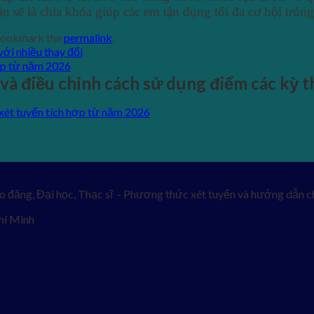
n sẽ là chìa khóa giúp các em tận dụng tối đa cơ hội trúng
Bookmark the
permalink
.
ới nhiều thay đổi
ợp từ năm 2026
và điều chỉnh cách sử dụng điểm các kỳ t
ét tuyển tích hợp từ năm 2026
o đăng, Đại học, Thạc sĩ - Phương thức xét tuyển và hướng dẫn ch
hí Minh