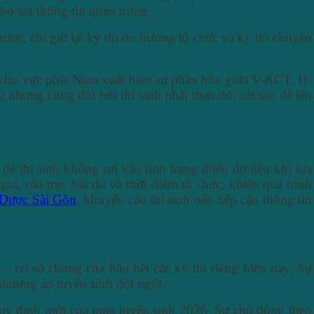
bỏ sót thông tin quan trọng.
c, chỉ giữ lại kỳ thi do trường tổ chức và kỳ thi chuyên
i khu vực phía Nam xuất hiện sự phân hóa giữa V-ACT, H-
hưng cũng đòi hỏi thí sinh phải theo dõi sát sao để lên
ể thí sinh không rơi vào tình trạng thiếu dữ liệu khi lựa
, cấu trúc bài thi và thời điểm tổ chức, khiến quá trình
 Dược Sài Gòn
, khuyến cáo thí sinh nên tiếp cận thông tin
– cơ sở chung của hầu hết các kỳ thi riêng hiện nay. Sự
phương án tuyển sinh đột ngột.
 quy định mới của mùa tuyển sinh 2026. Sự chủ động theo