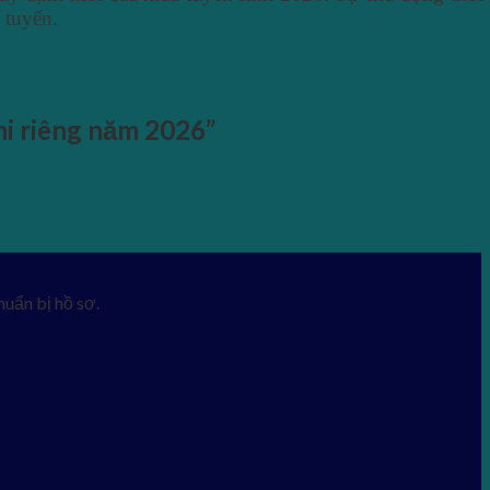
 tuyển.
hi riêng năm 2026
”
uẩn bị hồ sơ.