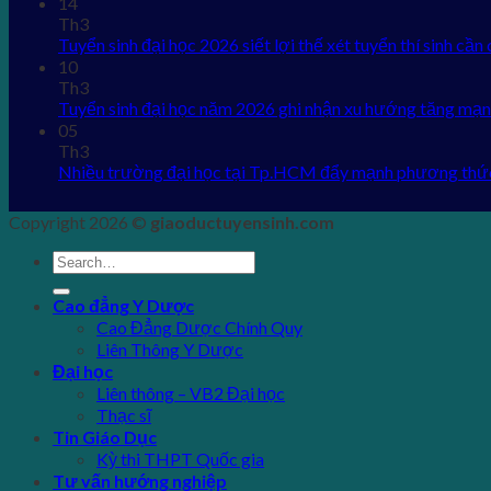
14
Th3
Tuyển sinh đại học 2026 siết lợi thế xét tuyển thí sinh cần 
10
Th3
Tuyển sinh đại học năm 2026 ghi nhận xu hướng tăng mạn
05
Th3
Nhiều trường đại học tại Tp.HCM đẩy mạnh phương thứ
Copyright 2026 ©
giaoductuyensinh.com
Cao đẳng Y Dược
Cao Đẳng Dược Chính Quy
Liên Thông Y Dược
Đại học
Liên thông – VB2 Đại học
Thạc sĩ
Tin Giáo Dục
Kỳ thi THPT Quốc gia
Tư vấn hướng nghiệp