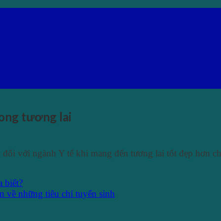
ong tương lai
đối với ngành Y tế khi mang đến tương lai tốt đẹp hơn ch
 biết?
về những tiêu chí tuyển sinh