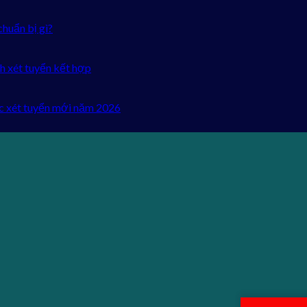
chuẩn bị gì?
h xét tuyển kết hợp
c xét tuyển mới năm 2026