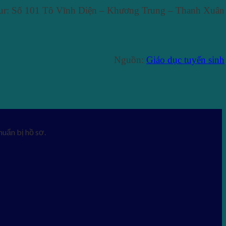
teur: Số 101 Tô Vĩnh Diện – Khương Trung – Thanh Xuân
Nguồn:
Giáo dục tuyển sinh
uẩn bị hồ sơ.