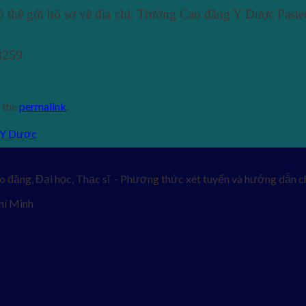
ó thể gửi hồ sơ về địa chỉ: Trường Cao đẳng Y Dược Pas
8259.
 the
permalink
.
h Y Dược
o đăng, Đại học, Thạc sĩ - Phương thức xét tuyển và hướng dẫn ch
hí Minh