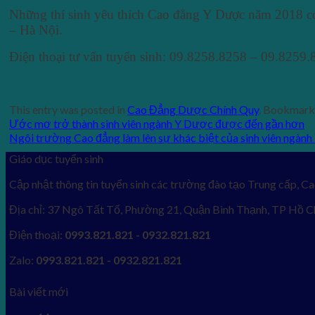
Những thí sinh yêu thích Cao đẳng Y Dược năm 2018 c
– Hà Nội.
Điện thoại tư vấn tuyển sinh: 09.8258.8258 – 09.8259.
This entry was posted in
Cao Đẳng Dược Chính Quy
. Bookmark
Ước mơ trở thành sinh viên ngành Y Dược được đến gần hơn
Ngôi trường Cao đẳng làm lên sự khác biệt của sinh viên ngàn
Giáo dục tuyển sinh
Cập nhật thông tin tuyển sinh các trường đào tạo Trung cấp, Ca
Địa chỉ: 37 Ngô Tất Tố, Phường 21, Quận Bình Thạnh, TP Hồ C
Điện thoại:
0993.821.821 - 0932.821.821
Zalo:
0993.821.821 - 0932.821.821
Bài viết mới