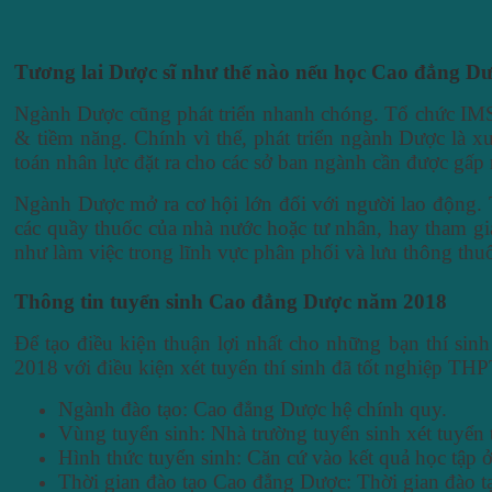
Tương lai Dược sĩ như thế nào nếu học Cao đẳng Dư
Ngành Dược cũng phát triển nhanh chóng. Tổ chức IMS 
& tiềm năng. Chính vì thế, phát triển ngành Dược là xu
toán nhân lực đặt ra cho các sở ban ngành cần được gấp r
Ngành Dược mở ra cơ hội lớn đối với người lao động. T
các quầy thuốc của nhà nước hoặc tư nhân, hay tham gi
như làm việc trong lĩnh vực phân phối và lưu thông thu
Thông tin tuyển sinh Cao đẳng Dược năm 2018
Để tạo điều kiện thuận lợi nhất cho những bạn thí 
2018 với điều kiện xét tuyển thí sinh đã tốt nghiệp TH
Ngành đào tạo: Cao đẳng Dược hệ chính quy.
Vùng tuyển sinh: Nhà trường tuyển sinh xét tuyển t
Hình thức tuyển sinh: Căn cứ vào kết quả học tập
Thời gian đào tạo Cao đẳng Dược: Thời gian đào