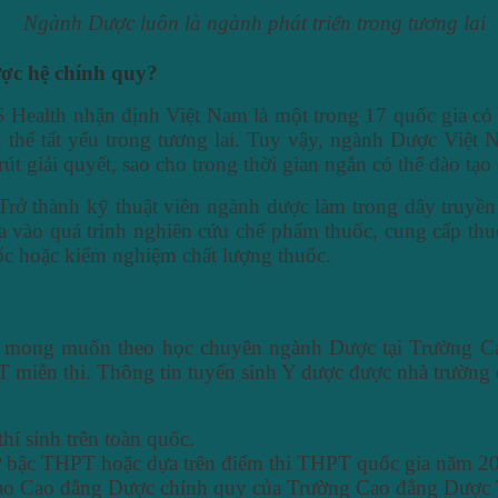
Ngành Dược luôn là ngành phát triển trong tương lai
ợc hệ chính quy?
Health nhận định Việt Nam là một trong 17 quốc gia có n
 thế tất yếu trong tương lai. Tuy vậy, ngành Dược Việt 
út giải quyết, sao cho trong thời gian ngắn có thể đào tạo
rở thành kỹ thuật viên ngành dược làm trong dây truyền
a vào quá trình nghiên cứu chế phẩm thuốc, cung cấp thu
ốc hoặc kiểm nghiệm chất lượng thuốc.
sinh mong muốn theo học chuyên ngành Dược tại Trườn
PT miễn thi. Thông tin tuyển sinh Y dược được nhà trường 
hí sinh trên toàn quốc.
 ở bậc THPT hoặc dựa trên điểm thi THPT quốc gia năm 2
 tạo Cao đẳng Dược chính quy của Trường Cao đẳng Dượ