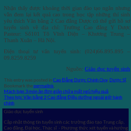
Nhận thấy được khoảng thời gian đào tạo ngắn nhưng
vẫn đem lại kết quả cao trong học tập những thí sinh
yêu thích Văn bằng 2 Cao đẳng Dược có thể gửi hồ sơ
tuyển sinh về địa chỉ: Trường Cao đẳng Y Dược
Pasteur: Số101 Tô Vĩnh Diện – Khương Trung –
Thanh Xuân – Hà Nội.
Điện thoại tư vấn tuyển sinh: (024)66.895.895 –
09.8259.8259
Nguồn:
Giáo dục tuyển sinh
This entry was posted in
Cao Đẳng Dược Chính Quy
,
Dược Sĩ
.
Bookmark the
permalink
.
Mách bạn 3 món ăn đơn giản chữa mất ngủ hiệu quả
Theo học Văn bằng 2 Cao đẳng Điều dưỡng ngoài giờ hành
chính
Giáo dục tuyển sinh
Cập nhật thông tin tuyển sinh các trường đào tạo Trung cấp,
Cao đăng, Đại học, Thạc sĩ - Phương thức xét tuyển và hướng