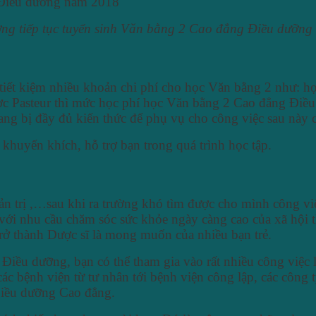
ng tiếp tục tuyển sinh Văn bằng 2 Cao đẳng Điều dưỡn
iết kiệm nhiều khoản chi phí cho học Văn bằng 2 như: học p
 Pasteur thì mức học phí học Văn bằng 2 Cao đẳng Điều
rang bị đầy đủ kiến thức để phụ vụ cho công việc sau này 
khuyến khích, hỗ trợ bạn trong quá trình học tập.
n trị ,…sau khi ra trường khó tìm được cho mình công việ
 với nhu cầu chăm sóc sức khỏe ngày càng cao của xã hội 
rở thành Dược sĩ là mong muốn của nhiều bạn trẻ.
g Điều dưỡng,
bạn có thể tham gia vào rất nhiều công việc
c bệnh viện từ tư nhân tới bệnh viện công lập, các côn
Điều dưỡng Cao đẳng.