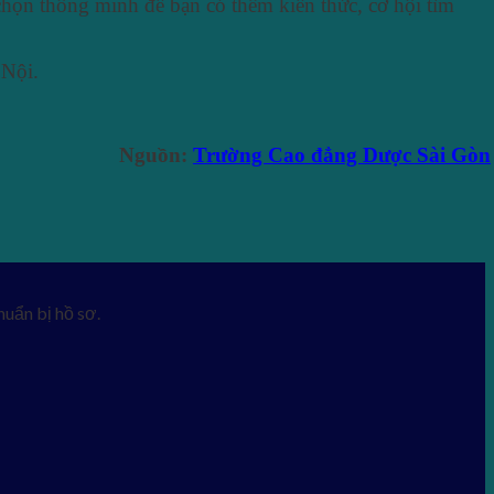
chọn thông minh để bạn có thêm kiến thức, cơ hội tìm
 Nội.
Nguồn:
Trường Cao đẳng Dược Sài Gòn
uẩn bị hồ sơ.