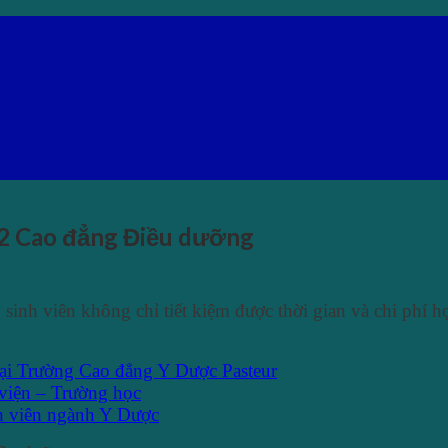
g 2 Cao đẳng Điều dưỡng
inh viên không chỉ tiết kiệm được thời gian và chi phí họ
tại Trường Cao đẳng Y Dược Pasteur
viện – Trường học
nh viên ngành Y Dược