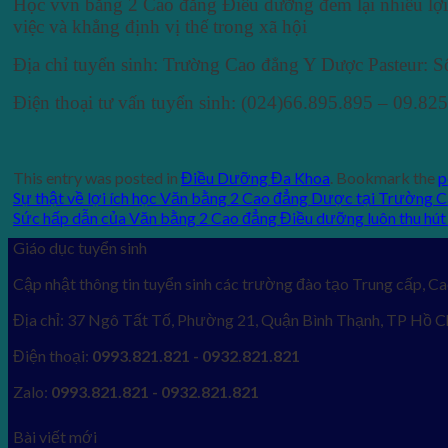
Học vvn bằng 2 Cao đẳng Điều dưỡng đem lại nhiều lợi í
việc và khẳng định vị thế trong xã hội
Địa chỉ tuyển sinh: Trường Cao đẳng Y Dược Pasteur:
Điện thoại tư vấn tuyển sinh: (024)66.895.895 – 09.82
This entry was posted in
Điều Dưỡng Đa Khoa
. Bookmark the
p
Sự thật về lợi ích học Văn bằng 2 Cao đẳng Dược tại Trường 
Sức hấp dẫn của Văn bằng 2 Cao đẳng Điều dưỡng luôn thu hút
Giáo dục tuyển sinh
Cập nhật thông tin tuyển sinh các trường đào tạo Trung cấp, Ca
Địa chỉ: 37 Ngô Tất Tố, Phường 21, Quận Bình Thạnh, TP Hồ C
Điện thoại:
0993.821.821 - 0932.821.821
Zalo:
0993.821.821 - 0932.821.821
Bài viết mới