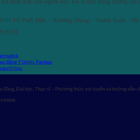
ch thiết thực cho người học. Đó là một trong những lựa 
 Số101 Tô Vĩnh Diện – Khương Trung – Thanh Xuân – Hà
59.8259
ermalink
.
Cao đẳng Y Dược Pasteur
 người học
o đăng, Đại học, Thạc sĩ - Phương thức xét tuyển và hướng dẫn ch
hí Minh