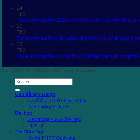
14
Th3
Tuyển sinh đại học 2026 siết lợi thế xét tuyển thí sinh cần 
10
Th3
Tuyển sinh đại học năm 2026 ghi nhận xu hướng tăng mạn
05
Th3
Nhiều trường đại học tại Tp.HCM đẩy mạnh phương thứ
Copyright 2026 ©
giaoductuyensinh.com
Cao đẳng Y Dược
Cao Đẳng Dược Chính Quy
Liên Thông Y Dược
Đại học
Liên thông – VB2 Đại học
Thạc sĩ
Tin Giáo Dục
Kỳ thi THPT Quốc gia