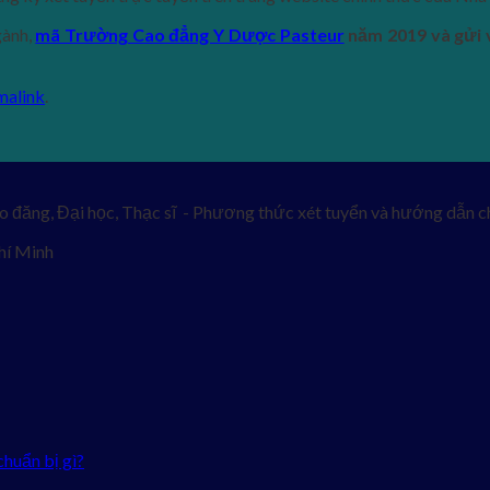
gành,
mã Trường Cao đẳng Y Dược Pasteur
năm 2019 và gửi
malink
.
o đăng, Đại học, Thạc sĩ - Phương thức xét tuyển và hướng dẫn ch
hí Minh
chuẩn bị gì?