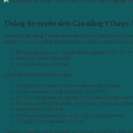
Thông tin tuyển sinh Cao đẳng Y Dượ
Trường Cao đẳng Y Dược Pasteur
hiện nay đang đào tạo c
nghiệm Y học, Cao đẳng Kỹ thuật Vật lý trị liệu và Phục hồi chức
Đối tượng tuyển sinh: Thí sinh đã tốt nghiệp THPT (BTVH
Hình thức tuyển: Xét tuyển
Thời gian đào tạo: 03 năm
Hồ sơ đăng ký xét tuyển bao gồm:
01 phiếu ĐKXT năm 2019 theo mẫu quy định chung;
01 Bản sao photo công chứng học bạ THPT;
01 Giấy chứng nhận tốt nghiệp THPT tạm thời (đối với tr
01 Bản sao Bằng tốt nghiệp THPT hoặc BTVH cấp 3 (trườn
04 ảnh 3×4; 02 ảnh 4×6;
01 bản sao giấy khai sinh có xác nhận của địa phương;
Các giấy tờ ưu tiên khác (nếu có).
Thí sinh có nguyện vọng theo học tại trường có thể thực hiện đ