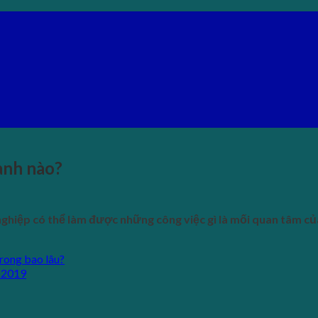
ành nào?
hiệp có thể làm được những công việc gì là mối quan tâm của 
rong bao lâu?
 2019