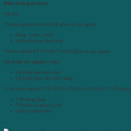
Điều dưỡng đa khoa
Hộ sinh
* Nhóm ngành NHA KHOA gồm có các ngành:
Răng – Hàm – Mặt
Kỹ thuật phục hình răng
* Nhóm ngành KỸ THUẬT Y HỌC gồm có các ngành:
Kỹ thuật xét nghiệm y học
Kỹ thuật hình ảnh y học
Kỹ thuật phục hồi chức năng
* Các nhóm ngành Y TẾ CÔNG CỘNG và QUẢN LÝ Y TẾ gồm có
Y tế công cộng
Tổ chức và quản lý y tế
Quản lý bệnh viện.
…