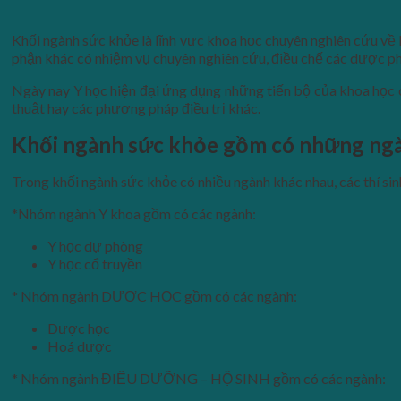
Khối ngành sức khỏe là lĩnh vực khoa học chuyên nghiên cứu về 
phận khác có nhiệm vụ chuyên nghiên cứu, điều chế các dược p
Ngày nay Y học hiện đại ứng dụng những tiến bộ của khoa học cô
thuật hay các phương pháp điều trị khác.
Khối ngành sức khỏe gồm có những ng
Trong khối ngành sức khỏe có nhiều ngành khác nhau, các thí si
*Nhóm ngành Y khoa gồm có các ngành:
Y học dự phòng
Y học cổ truyền
* Nhóm ngành DƯỢC HỌC gồm có các ngành:
Dược học
Hoá dược
* Nhóm ngành ĐIỀU DƯỠNG – HỘ SINH gồm có các ngành: