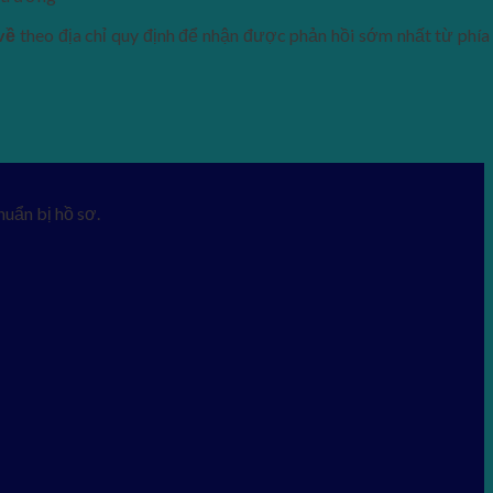
 về
theo địa chỉ quy định để nhận được phản hồi sớm nhất từ phía
uẩn bị hồ sơ.