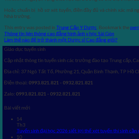
Hoặc chuẩn bị hồ sơ xét tuyển, điền đầy đủ và chính xác mã n
Nhà trường.
This entry was posted in
Trung Cấp Y Dược
. Bookmark the
per
Thông tin liên thông cao đẳng hình ảnh y học Sài Gòn
Làm thế nào để trở thành một Dược sĩ Cao đẳng giỏi?
Giáo dục tuyển sinh
Cập nhật thông tin tuyển sinh các trường đào tạo Trung cấp, Ca
Địa chỉ: 37 Ngô Tất Tố, Phường 21, Quận Bình Thạnh, TP Hồ C
Điện thoại:
0993.821.821 - 0932.821.821
Zalo:
0993.821.821 - 0932.821.821
Bài viết mới
14
Th3
Tuyển sinh đại học 2026 siết lợi thế xét tuyển thí sinh cần 
10