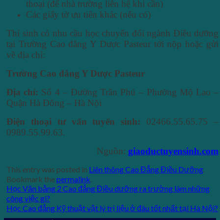
thoại (để nhà trường liên hệ khi cần)
Các giấy tờ ưu tiên khác (nếu có)
Thí sinh có nhu cầu học chuyển đổi ngành Điều dưỡng
tại Trường Cao đẳng Y Dược Pasteur tới nộp hoặc gửi
về địa chỉ:
Trường Cao đẳng Y Dược Pasteur
Địa chỉ:
Số 4 – Đường Trần Phú – Phường Mộ Lao –
Quận Hà Đông – Hà Nội
Điện thoại tư vấn tuyển sinh:
02466.55.65.75 –
0989.55.99.63.
Nguồn:
giaoductuyensinh.com
This entry was posted in
Liên thông Cao Đẳng Điều Dưỡng
.
Bookmark the
permalink
.
Học Văn bằng 2 Cao đẳng Điều dưỡng ra trường làm những
công việc gì?
Học Cao đẳng Kỹ thuật vật lý trị liệu ở đâu tốt nhất tại Hà Nội?