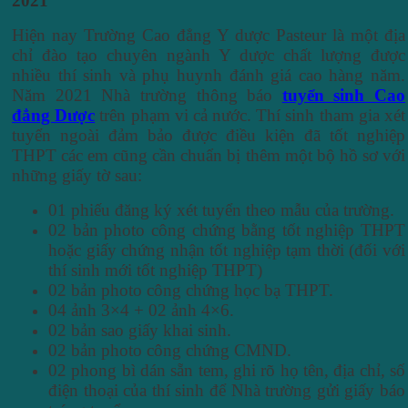
2021
Hiện nay Trường Cao đẳng Y dược Pasteur là một địa
chỉ đào tạo chuyên ngành Y dược chất lượng được
nhiều thí sinh và phụ huynh đánh giá cao hàng năm.
Năm 2021 Nhà trường thông báo
tuyển sinh Cao
đẳng Dược
trên phạm vi cả nước. Thí sinh tham gia xét
tuyển ngoài đảm bảo được điều kiện đã tốt nghiệp
THPT các em cũng cần chuẩn bị thêm một bộ hồ sơ với
những giấy tờ sau:
01 phiếu đăng ký xét tuyển theo mẫu của trường.
02 bản photo công chứng bằng tốt nghiệp THPT
hoặc giấy chứng nhận tốt nghiệp tạm thời (đối với
thí sinh mới tốt nghiệp THPT)
02 bản photo công chứng học bạ THPT.
04 ảnh 3×4 + 02 ảnh 4×6.
02 bản sao giấy khai sinh.
02 bản photo công chứng CMND.
02 phong bì dán sẵn tem, ghi rõ họ tên, địa chỉ, số
điện thoại của thí sinh để Nhà trường gửi giấy báo