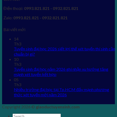
Điện thoại:
0993.821.821 - 0932.821.821
Zalo:
0993.821.821 - 0932.821.821
Bài viết mới
14
Th3
Tuyển sinh đại học 2026 siết lợi thế xét tuyển thí sinh cần
chuẩn bị gì?
10
Th3
Tuyển sinh đại học năm 2026 ghi nhận xu hướng tăng
mạnh xét tuyển kết hợp
05
Th3
Nhiều trường đại học tại Tp.HCM đẩy mạnh phương
thức xét tuyển mới năm 2026
Copyright 2026 ©
giaoductuyensinh.com