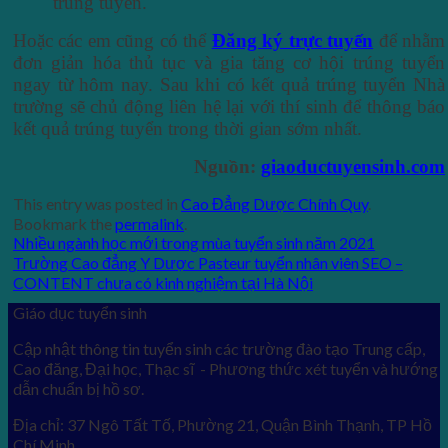
trúng tuyển.
Hoặc các em cũng có thể
Đăng ký trực tuyến
để nhằm
đơn giản hóa thủ tục và gia tăng cơ hội trúng tuyển
ngay từ hôm nay. Sau khi có kết quả trúng tuyển Nhà
trường sẽ chủ động liên hệ lại với thí sinh để thông báo
kết quả trúng tuyển trong thời gian sớm nhất.
Nguồn:
giaoductuyensinh.com
This entry was posted in
Cao Đẳng Dược Chính Quy
.
Bookmark the
permalink
.
Nhiều ngành học mới trong mùa tuyển sinh năm 2021
Trường Cao đẳng Y Dược Pasteur tuyển nhân viên SEO –
CONTENT chưa có kinh nghiệm tại Hà Nội
Giáo dục tuyển sinh
Cập nhật thông tin tuyển sinh các trường đào tạo Trung cấp,
Cao đăng, Đại học, Thạc sĩ - Phương thức xét tuyển và hướng
dẫn chuẩn bị hồ sơ.
Địa chỉ: 37 Ngô Tất Tố, Phường 21, Quận Bình Thạnh, TP Hồ
Chí Minh