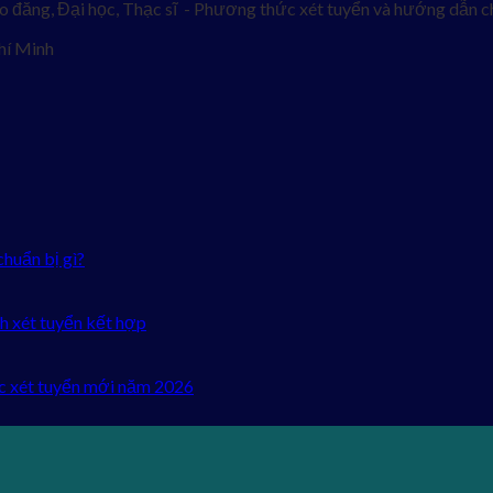
o đăng, Đại học, Thạc sĩ - Phương thức xét tuyển và hướng dẫn ch
hí Minh
chuẩn bị gì?
h xét tuyển kết hợp
c xét tuyển mới năm 2026