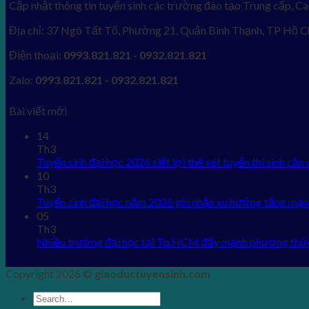
Cập nhật thông tin tuyển sinh các trường đào tạo Trung cấp, Ca
Địa chỉ: 37 Ngô Tất Tố, Phường 21, Quận Bình Thạnh, TP Hồ C
Điện thoại:
0993.821.821 - 0932.821.821
Zalo:
0993.821.821 - 0932.821.821
Bài viết mới
14
Th3
Tuyển sinh đại học 2026 siết lợi thế xét tuyển thí sinh cần 
10
Th3
Tuyển sinh đại học năm 2026 ghi nhận xu hướng tăng mạn
05
Th3
Nhiều trường đại học tại Tp.HCM đẩy mạnh phương thứ
Copyright 2026 ©
giaoductuyensinh.com