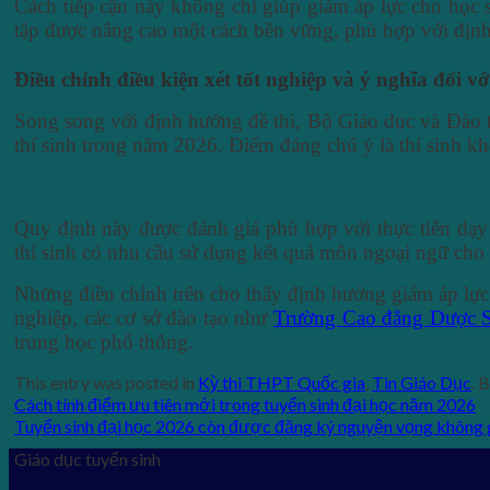
Cách tiếp cận này không chỉ giúp giảm áp lực cho học s
tập được nâng cao một cách bền vững, phù hợp với định
Điều chỉnh điều kiện xét tốt nghiệp và ý nghĩa đối v
Song song với định hướng đề thi, Bộ Giáo dục và Đào t
thí sinh trong năm 2026. Điểm đáng chú ý là thí sinh k
Quy định này được đánh giá phù hợp với thực tiễn dạy 
thí sinh có nhu cầu sử dụng kết quả môn ngoại ngữ cho 
Những điều chỉnh trên cho thấy định hướng giảm áp lực
nghiệp, các cơ sở đào tạo như
Trường Cao đẳng Dược 
trung học phổ thông.
This entry was posted in
Kỳ thi THPT Quốc gia
,
Tin Giáo Dục
. 
Cách tính điểm ưu tiên mới trong tuyển sinh đại học năm 2026
Tuyển sinh đại học 2026 còn được đăng ký nguyện vọng không 
Giáo dục tuyển sinh