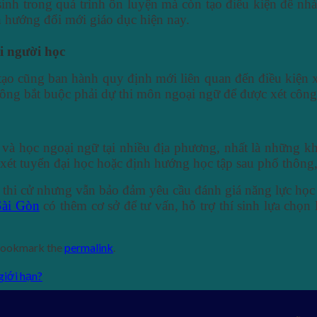
inh trong quá trình ôn luyện mà còn tạo điều kiện để nhà
 hướng đổi mới giáo dục hiện nay.
ới người học
ạo cũng ban hành quy định mới liên quan đến điều kiện x
hông bắt buộc phải dự thi môn ngoại ngữ để được xét công
và học ngoại ngữ tại nhiều địa phương, nhất là những k
xét tuyển đại học hoặc định hướng học tập sau phổ thông,
 thi cử nhưng vẫn bảo đảm yêu cầu đánh giá năng lực họ
Sài Gòn
có thêm cơ sở để tư vấn, hỗ trợ thí sinh lựa chọn
Bookmark the
permalink
.
giới hạn?