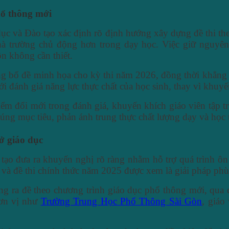
hổ thông mới
ục và Đào tạo xác định rõ định hướng xây dựng đề thi the
à trường chủ động hơn trong dạy học. Việc giữ nguyên 
ộn không cần thiết.
g bố đề minh họa cho kỳ thi năm 2026, đồng thời khẳng đ
ới đánh giá năng lực thực chất của học sinh, thay vì khuy
 đổi mới trong đánh giá, khuyến khích giáo viên tập tru
úng mục tiêu, phản ánh trung thực chất lượng dạy và học 
ở giáo dục
tạo đưa ra khuyến nghị rõ ràng nhằm hỗ trợ quá trình ôn
 và đề thi chính thức năm 2025 được xem là giải pháp phù
g ra đề theo chương trình giáo dục phổ thông mới, qua đ
đơn vị như
Trường Trung Học Phổ Thông Sài Gòn
, giáo